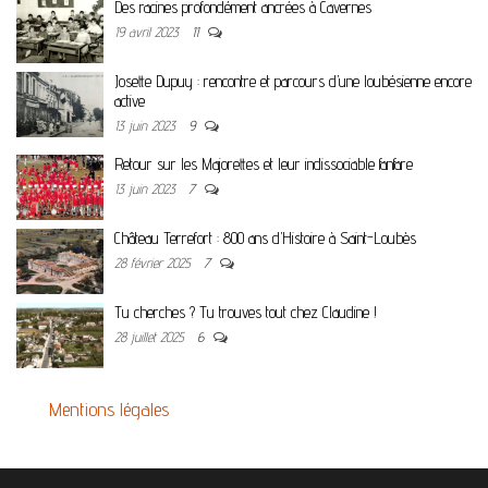
Des racines profondément ancrées à Cavernes
19 avril 2023
11
Josette Dupuy : rencontre et parcours d’une loubésienne encore
active
13 juin 2023
9
Retour sur les Majorettes et leur indissociable fanfare
13 juin 2023
7
Château Terrefort : 800 ans d’Histoire à Saint-Loubès
28 février 2025
7
Tu cherches ? Tu trouves tout chez Claudine !
28 juillet 2025
6
Mentions légales