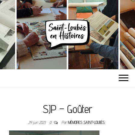
SAINT-LOUBÈS EN
HISTOIRES
SJP – Goûter
29 juin 2023
0
Par
MÉMOIRES SAINT-LOUBÈS